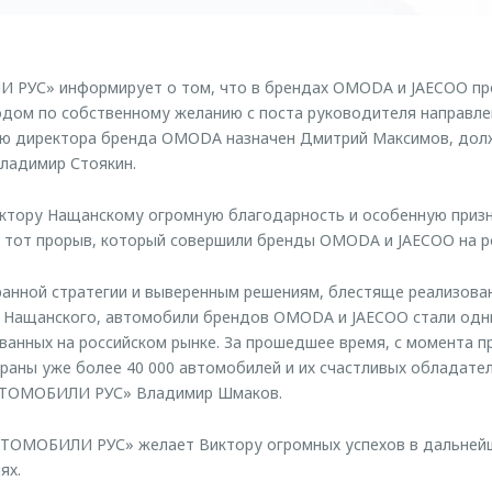
РУС» информирует о том, что в брендах OMODA и JAECOO пр
ходом по собственному желанию с поста руководителя направл
ию директора бренда OMODA назначен Дмитрий Максимов, дол
ладимир Стоякин.
ктору Нащанскому огромную благодарность и особенную призн
 тот прорыв, который совершили бренды OMODA и JAECOO на р
ранной стратегии и выверенным решениям, блестяще реализов
 Нащанского, автомобили брендов OMODA и JAECOO стали одн
ванных на российском рынке. За прошедшее время, с момента 
траны уже более 40 000 автомобилей и их счастливых обладател
ВТОМОБИЛИ РУС» Владимир Шмаков.
ТОМОБИЛИ РУС» желает Виктору огромных успехов в дальнейше
ях.