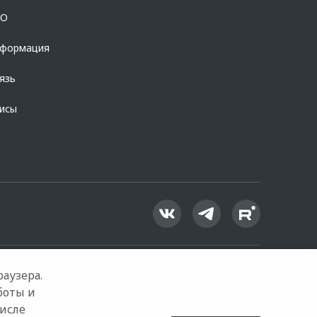
OO
нформация
язь
висы
аузера.
боты и
числе