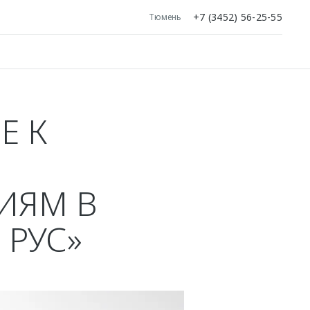
+7 (3452) 56-25-55
Тюмень
Е К
ИЯМ В
 РУС»