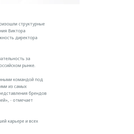
оизошли структурные
ения Виктора
жность директора
ательность за
оссийском рынке.
анными командой под
ими из самых
представления брендов
ей», - отмечает
й карьере и всех