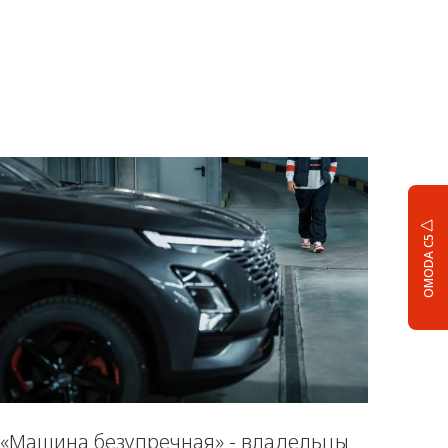
OMODA C5
«Машина безупречная» - владельцы