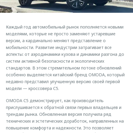
Правовая информация
Страхование
Клиентская поддержка
Кредитный калькулятор
O&J Автоклуб
Обратная связь
Аксессуары
Каждый год автомобильный рынок пополняется новыми
Клуб владельцев OMODA
моделями, которые не просто заменяют устаревшие
Одежда и сувениры
Мы в соцсетях
версии, а кардинально меняют представление о
Оригинальные аксессуары
Приложение O&J
мобильности. Развитие индустрии затрагивает все
аспекты: от аэродинамики кузова и динамики разгона до
Запчасти
Аксессуары
систем активной безопасности и экологических
Трейд-ин
стандартов. В этом стремительном потоке обновлений
Одежда и сувениры
особенно выделяется китайский бренд OMODA, который
Калькулятор трейд-ин
Оригинальные аксессуары
недавно представил улучшенную версию своей первой
Запчасти
модели — кроссовера С5.
OMODA С5 демонстрирует, как производитель
прислушивается к обратной связи первых владельцев и
трендам рынка. Обновленная версия получила ряд
технических и эстетических доработок, направленных на
повышение комфорта и надежности. Это позволяет