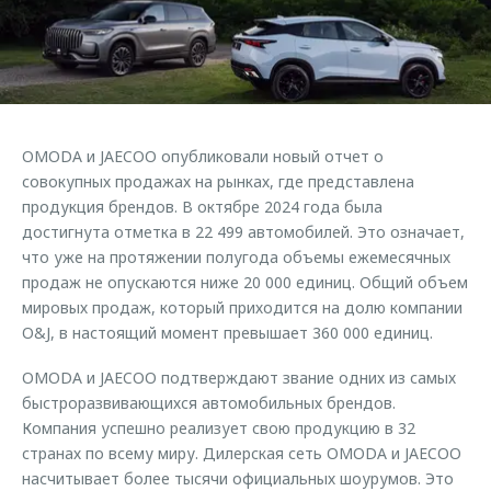
Правовая информация
Страхование
Клиентская поддержка
Кредитный калькулятор
O&J Автоклуб
Обратная связь
Аксессуары
Клуб владельцев OMODA
Одежда и сувениры
Мы в соцсетях
OMODA и JAECOO опубликовали новый отчет о
Оригинальные аксессуары
Приложение O&J
совокупных продажах на рынках, где представлена
Запчасти
продукция брендов. В октябре 2024 года была
Аксессуары
достигнута отметка в 22 499 автомобилей. Это означает,
Трейд-ин
Одежда и сувениры
что уже на протяжении полугода объемы ежемесячных
продаж не опускаются ниже 20 000 единиц. Общий объем
Калькулятор трейд-ин
Оригинальные аксессуары
мировых продаж, который приходится на долю компании
Запчасти
O&J, в настоящий момент превышает 360 000 единиц.
OMODA и JAECOO подтверждают звание одних из самых
быстроразвивающихся автомобильных брендов.
Компания успешно реализует свою продукцию в 32
странах по всему миру. Дилерская сеть OMODA и JAECOO
насчитывает более тысячи официальных шоурумов. Это