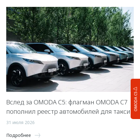
OMODA C5
Вслед за OMODA C5: флагман OMODA C7
«
пополнил реестр автомобилей для такси
р
31 июля 2026
27
Подробнее
По