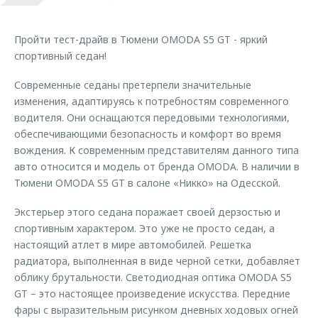
Правовая информация
Страхование
Клиентская поддержка
Кредитный калькулятор
Пройти тест-драйв в Тюмени OMODA S5 GT - яркий
O&J Автоклуб
Обратная связь
спортивный седан!
Аксессуары
Клуб владельцев OMODA
Современные седаны претерпели значительные
Одежда и сувениры
Мы в соцсетях
изменения, адаптируясь к потребностям современного
Оригинальные аксессуары
Приложение O&J
водителя. Они оснащаются передовыми технологиями,
Запчасти
обеспечивающими безопасность и комфорт во время
Аксессуары
вождения. К современным представителям данного типа
Трейд-ин
Одежда и сувениры
авто относится и модель от бренда OMODA. В наличии в
Тюмени OMODA S5 GT в салоне «Никко» на Одесской.
Калькулятор трейд-ин
Оригинальные аксессуары
Запчасти
Экстерьер этого седана поражает своей дерзостью и
спортивным характером. Это уже не просто седан, а
настоящий атлет в мире автомобилей. Решетка
радиатора, выполненная в виде черной сетки, добавляет
облику брутальности. Светодиодная оптика OMODA S5
GT – это настоящее произведение искусства. Передние
фары с выразительным рисунком дневных ходовых огней