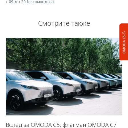
с 09 до 20 без выходных
Смотрите также
OMODA C5
Вслед за OMODA C5: флагман OMODA C7
«