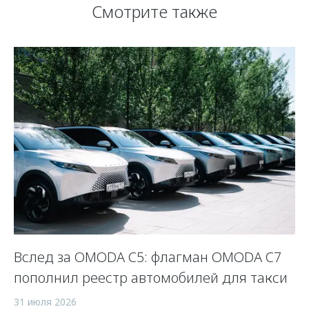
Смотрите также
Вслед за OMODA C5: флагман OMODA C7
«
пополнил реестр автомобилей для такси
р
31 июля 2026
27