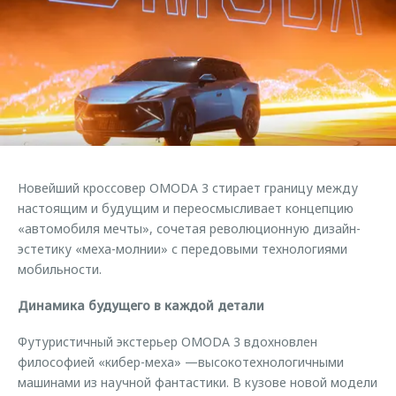
Правовая информация
Страхование
Клиентская поддержка
Кредитный калькулятор
O&J Автоклуб
Обратная связь
Аксессуары
Клуб владельцев OMODA
Одежда и сувениры
Мы в соцсетях
Оригинальные аксессуары
Приложение O&J
Запчасти
Аксессуары
Новейший кроссовер OMODA 3 стирает границу между
Трейд-ин
Одежда и сувениры
настоящим и будущим и переосмысливает концепцию
«автомобиля мечты», сочетая революционную дизайн-
Калькулятор трейд-ин
Оригинальные аксессуары
эстетику «меха-молнии» с передовыми технологиями
Запчасти
мобильности.
Динамика будущего в каждой детали
Футуристичный экстерьер OMODA 3 вдохновлен
философией «кибер-меха» —высокотехнологичными
машинами из научной фантастики. В кузове новой модели