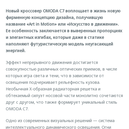
Правовая информация
Страхование
Клиентская поддержка
Новый кроссовер OMODA C7 воплощает в жизнь новую
Кредитный калькулятор
O&J Автоклуб
Обратная связь
фирменную концепцию дизайна, получившую
название «Art in Motion» или «Искусство в движении».
Аксессуары
Клуб владельцев OMODA
Ее особенность заключается в выверенных пропорциях
Одежда и сувениры
Мы в соцсетях
и элегантных изгибах, которые даже в статике
наполняют футуристическую модель неугасающей
Оригинальные аксессуары
Приложение O&J
энергией.
Запчасти
Аксессуары
Эффект непрерывного движения достигается
Трейд-ин
Одежда и сувениры
совокупностью различных оптических приемов, в числе
Калькулятор трейд-ин
Оригинальные аксессуары
которых игра света и тени, что в зависимости от
освещения подчеркивает рельефность кузова.
Запчасти
Необычная X-образная радиаторная решетка и
обтекаемый силуэт носовой части монолитно сочетаются
друг с другом, что также формирует уникальный стиль
OMODA C7.
Одно из современных визуальных решений — система
интеллектуального динамического освещения. Огни