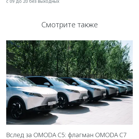
с 09 до 20 без выходных
Смотрите также
Вслед за OMODA C5: флагман OMODA C7
«