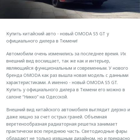
Правовая информация
Страхование
Клиентская поддержка
Кредитный калькулятор
O&J Автоклуб
Обратная связь
Аксессуары
Клуб владельцев OMODA
Купить китайский авто - новый OMODA S5 GT у
Одежда и сувениры
Мы в соцсетях
официального дилера в Тюмени!
Оригинальные аксессуары
Приложение O&J
Автомобили очень изменились за последнее время. Их
Запчасти
внешний вид восхищает, так же как и интерьер,
Аксессуары
являющийся функциональным и современным. У нового
Трейд-ин
Одежда и сувениры
бренда OMODA как раз вышла новая модель с данными
Калькулятор трейд-ин
Оригинальные аксессуары
характеристиками. А именно - новый OMODA S5 GT.
Купить у официального дилера в Тюмени его можно в
Запчасти
салоне “Никко” на Одесской.
Внешний вид китайского автомобиля выглядит дерзко и
даже хищно за счет острых граней. Объемная
веретенообразная радиаторная решетка занимает
практически всю переднюю часть. Светодиодные фары
обладают не только изящным дизайном, но и прекрасно