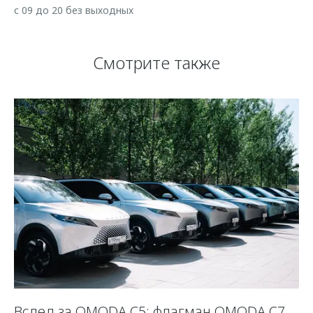
с 09 до 20 без выходных
Смотрите также
Вслед за OMODA C5: флагман OMODA C7
«