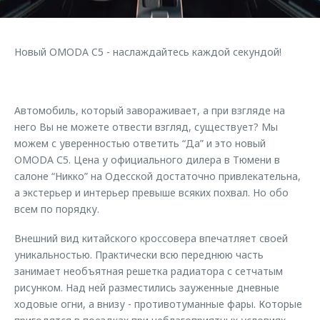
Правовая информация
Страхование
Клиентская поддержка
Кредитный калькулятор
O&J Автоклуб
Обратная связь
Новый OMODA C5 - наслаждайтесь каждой секундой!
Аксессуары
Клуб владельцев OMODA
Одежда и сувениры
Мы в соцсетях
Оригинальные аксессуары
Приложение O&J
Автомобиль, который завораживает, а при взгляде на
него Вы не можете отвести взгляд, существует? Мы
Запчасти
Аксессуары
можем с уверенностью ответить “Да” и это новый
OMODA С5. Цена у официального дилера в Тюмени в
Трейд-ин
Одежда и сувениры
салоне “Никко” на Одесской достаточно привлекательна,
Калькулятор трейд-ин
Оригинальные аксессуары
а экстерьер и интерьер превыше всяких похвал. Но обо
всем по порядку.
Запчасти
Внешний вид китайского кроссовера впечатляет своей
уникальностью. Практически всю переднюю часть
занимает необъятная решетка радиатора с сетчатым
рисунком. Над ней разместились зауженные дневные
ходовые огни, а внизу - противотуманные фары. Которые