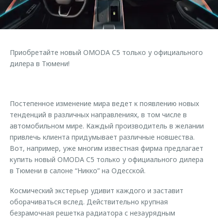
Правовая информация
Страхование
Клиентская поддержка
Кредитный калькулятор
O&J Автоклуб
Обратная связь
Аксессуары
Клуб владельцев OMODA
Приобретайте новый OMODA C5 только у официального
Одежда и сувениры
Мы в соцсетях
дилера в Тюмени!
Оригинальные аксессуары
Приложение O&J
Запчасти
Аксессуары
Постепенное изменение мира ведет к появлению новых
Трейд-ин
Одежда и сувениры
тенденций в различных направлениях, в том числе в
автомобильном мире. Каждый производитель в желании
Калькулятор трейд-ин
Оригинальные аксессуары
привлечь клиента придумывает различные новшества.
Запчасти
Вот, например, уже многим известная фирма предлагает
купить новый OMODA C5 только у официального дилера
в Тюмени в салоне “Никко” на Одесской.
Космический экстерьер удивит каждого и заставит
оборачиваться вслед. Действительно крупная
безрамочная решетка радиатора с незаурядным