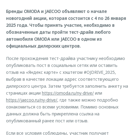
Правовая информация
Страхование
Клиентская поддержка
Бренды OMODA и JAECOO объявляют о начале
Кредитный калькулятор
O&J Автоклуб
Обратная связь
новогодней акции, которая состоится с 4 по 26 января
2025 года. Чтобы принять участие, необходимо в
Аксессуары
Клуб владельцев OMODA
обозначенные даты пройти тест-драйв любого
Одежда и сувениры
Мы в соцсетях
автомобиля OMODA или JAECOO в одном из
официальных дилерских центров.
Оригинальные аксессуары
Приложение O&J
Запчасти
После прохождения тест-драйва участнику необходимо
Аксессуары
опубликовать пост в социальных сетях или оставить
Трейд-ин
Одежда и сувениры
отзыв на «Яндекс карте» с хэштегом #OJDRIVE_2025,
Калькулятор трейд-ин
Оригинальные аксессуары
выбрав в качестве локации адрес соответствующего
дилерского центра. Затем требуется заполнить анкету на
Запчасти
страницах акции
https://omoda.ru/ny-drive/
или
https://jaecoo.ru/ny-drive/
, где также можно подробно
ознакомиться со всеми условиями. Помимо основных
данных должна быть прикреплена ссылка на
опубликованный ранее пост или отзыв.
Если все условия соблюдены, участник получает