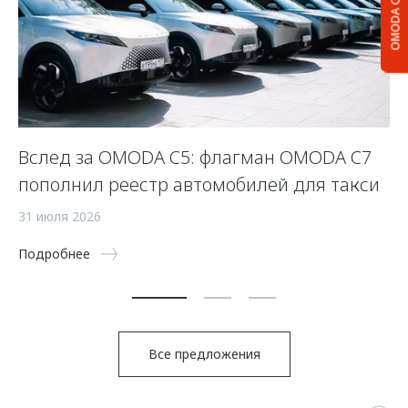
OMODA C5
Вслед за OMODA C5: флагман OMODA C7
«
пополнил реестр автомобилей для такси
р
31 июля 2026
27
Подробнее
По
Все предложения