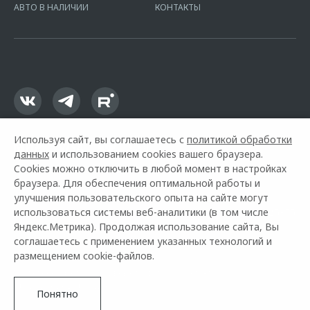
АВТО В НАЛИЧИИ
КОНТАКТЫ
16.01.2015. Предложение ограничено и не является публичной
офертой.
Используя сайт, вы соглашаетесь с
политикой обработки
данных
и использованием cookies вашего браузера.
Cookies можно отключить в любой момент в настройках
браузера. Для обеспечения оптимальной работы и
улучшения пользовательского опыта на сайте могут
использоваться системы веб-аналитики (в том числе
Горячая линия OMODA:
+7 (3452) 56-25-55
Яндекс.Метрика). Продолжая использование сайта, Вы
соглашаетесь с применением указанных технологий и
© 2026 Никко
размещением cookie-файлов.
Модельный ряд
Архивные модели
Контакты
Правовая информация
Понятно