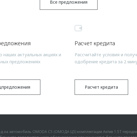
Все предложения
редложения
Расчет кредита
о наших актуальных акциях и
Рассчитайте условия и полу
ьных предложениях
одобрение кредита за 2 мин
цпредложения
Расчет кредита
ыгод на автомобиль OMODA C5 (ОМОДА Ц5) комплектации Актив 1.5Т передн