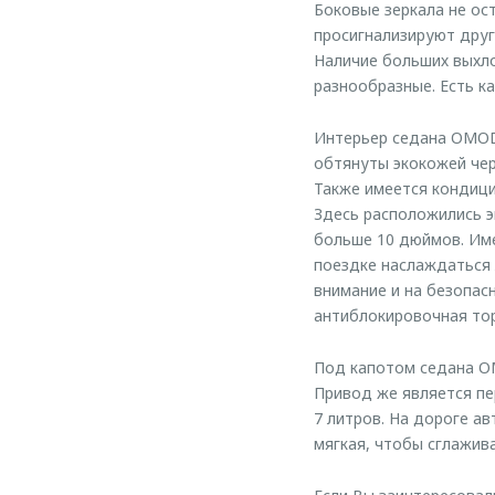
Боковые зеркала не ос
просигнализируют друг
Наличие больших выхло
разнообразные. Есть ка
Интерьер седана OMODA
обтянуты экокожей чер
Также имеется кондици
Здесь расположились э
больше 10 дюймов. Име
поездке наслаждаться 
внимание и на безопас
антиблокировочная тор
Под капотом седана OM
Привод же является пе
7 литров. На дороге а
мягкая, чтобы сглажив