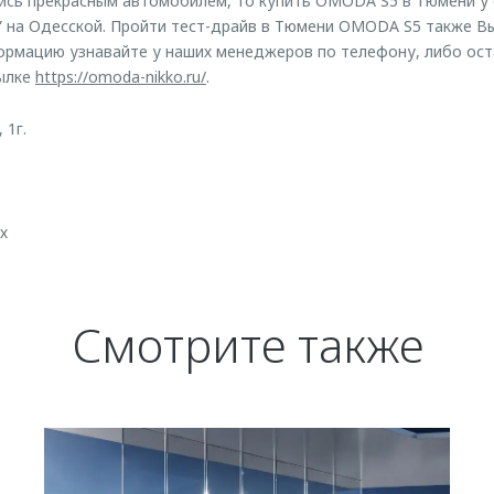
лись прекрасным автомобилем, то купить OMODA S5 в Тюмени у
” на Одесской. Пройти тест-драйв в Тюмени OMODA S5 также 
рмацию узнавайте у наших менеджеров по телефону, либо оста
сылке
https://omoda-nikko.ru/
.
 1г.
х
Смотрите также