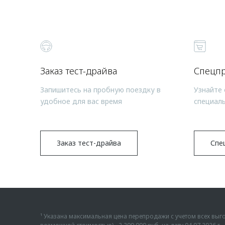
Заказ тест-драйва
Спецп
Запишитесь на пробную поездку в
Узнайте 
удобное для вас время
специал
Заказ тест-драйва
Спе
¹ Указана максимальная цена перепродажи с учетом всех в