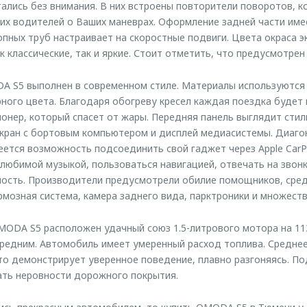
тались без внимания. В них встроены повторители поворотов, 
их водителей о Ваших маневрах. Оформление задней части имее
пных труб настраивает на скоростные подвиги. Цвета окраса 
к классические, так и яркие. Стоит отметить, что предусмотре
 S5 выполнен в современном стиле. Материалы используются 
ного цвета. Благодаря обогреву кресел каждая поездка будет
онер, который спасет от жары. Передняя панель выглядит стил
кран с бортовым компьютером и дисплей медиасистемы. Диаго
ется возможность подсоединить свой гаджет через Apple CarPla
любимой музыкой, пользоваться навигацией, отвечать на звонк
ность. Производители предусмотрели обилие помощников, сред
мозная система, камера заднего вида, парктроники и множеств
ODA S5 расположен удачный союз 1.5-литрового мотора на 113 
редним. Автомобиль имеет умеренный расход топлива. Среднее
вто демонстрирует уверенное поведение, плавно разгоняясь. П
ать неровности дорожного покрытия.