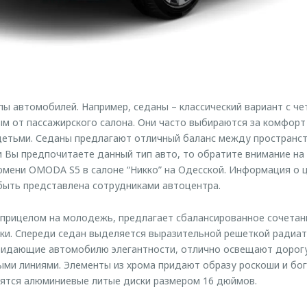
ы автомобилей. Например, седаны – классический вариант с ч
м от пассажирского салона. Они часто выбираются за комфорт 
детьми. Седаны предлагают отличный баланс между пространс
и Вы предпочитаете данный тип авто, то обратите внимание на
юмени OMODA S5 в салоне “Никко” на Одесской. Информация о
быть представлена сотрудниками автоцентра.
 прицелом на молодежь, предлагает сбалансированное сочетан
ки. Спереди седан выделяется выразительной решеткой радиа
ридающие автомобилю элегантности, отлично освещают дорог
ыми линиями. Элементы из хрома придают образу роскоши и бо
рятся алюминиевые литые диски размером 16 дюймов.