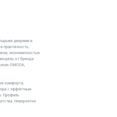
етырьмя дверями и
и практичность,
твом, экономичностью
 модель от бренда
 ценах OMODA,
ие комфорта,
тора с эффектным
у. Профиль
гатства. Невероятно