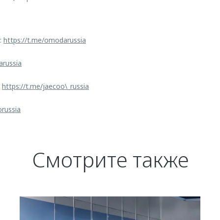
:
https://t.me/omodarussia
arussia
:
https://t.me/jaecoo\_russia
orussia
Смотрите также