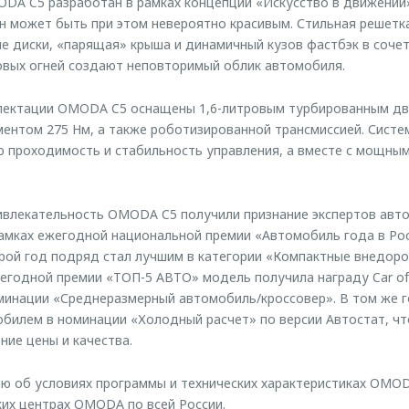
DA C5 разработан в рамках концепции «Искусство в движении»
 может быть при этом невероятно красивым. Стильная решетка
 диски, «парящая» крыша и динамичный кузов фастбэк в сочет
овых огней создают неповторимый облик автомобиля.
ектации OMODA C5 оснащены 1,6-литровым турбированным дв
оментом 275 Нм, а также роботизированной трансмиссией. Сист
 проходимость и стабильность управления, а вместе с мощны
ивлекательность OMODA C5 получили признание экспертов авт
рамках ежегодной национальной премии «Автомобиль года в Ро
рой год подряд стал лучшим в категории «Компактные внедоро
егодной премии «ТОП-5 АВТО» модель получила награду Car of t
минации «Среднеразмерный автомобиль/кроссовер». В том же г
обилем в номинации «Холодный расчет» по версии Автостат, ч
ие цены и качества.
 об условиях программы и технических характеристиках OMO
их центрах OMODA по всей России.