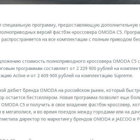
 специальную программу, предоставляющую дополнительную в
 полноприводных версий фастбэк-кроссовера OMODA C5. Прогр
и распространяется на все комплектации с полным приводом бе
дложению стоимость полноприводного кроссовера OMODA C5 с
овым программам составляет от 2 229 900 рублей на комплекта
ацию Active и от 2 609 900 рублей на комплектацию Supreme.
й дебют бренда OMODA на российском рынке, который быстр
пор остается бестселлером. Новая программа позволит еще бол
OMODA C5 и получить в свое владение фастбэк-кроссовер, ко
 в мегаполисе, и во время поездок между городами или на дач
отметила директор по маркетингу брендов OMODA и JAECOO в Р