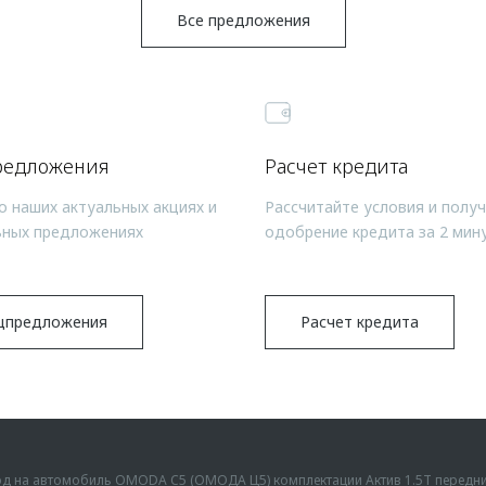
Все предложения
редложения
Расчет кредита
о наших актуальных акциях и
Рассчитайте условия и полу
ьных предложениях
одобрение кредита за 2 мин
цпредложения
Расчет кредита
ыгод на автомобиль OMODA C5 (ОМОДА Ц5) комплектации Актив 1.5Т передн