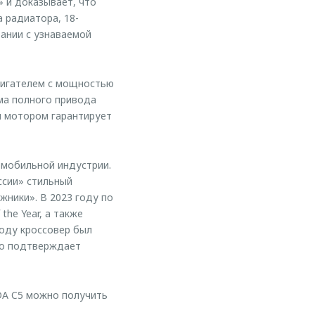
 и доказывает, что
 радиатора, 18-
ании с узнаваемой
игателем с мощностью
ема полного привода
м мотором гарантирует
омобильной индустрии.
ссии» стильный
жники». В 2023 году по
he Year, а также
оду кроссовер был
то подтверждает
DA C5 можно получить