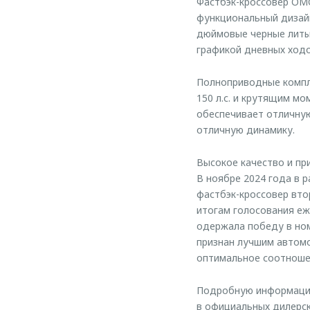
Фастбэк-кроссовер OMO
функциональный дизайн
дюймовые черные литые
графикой дневных ход
Полноприводные компл
150 л.с. и крутящим м
обеспечивает отличную
отличную динамику.
Высокое качество и пр
В ноябре 2024 года в 
фастбэк-кроссовер вто
итогам голосования еж
одержала победу в но
признан лучшим автом
оптимальное соотношен
Подробную информацию
в официальных дилерск