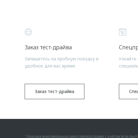
Заказ тест-драйва
Спецп
Запишитесь на пробную поездку в
Узнайте 
удобное для вас время
специал
Заказ тест-драйва
Спе
¹ Указана максимальная цена перепродажи с учетом всех в