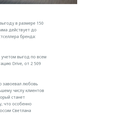
ыгоду в размере 150
амма действует до
стселлера бренда:
 учетом выгод по всем
цию Drive, от 2 509
о завоевал любовь
ьшему числу клиентов
торый станет
у, что особенно
оссии Светлана