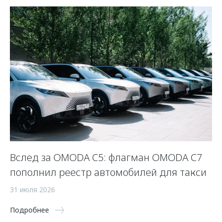
Вслед за OMODA C5: флагман OMODA C7
«
пополнил реестр автомобилей для такси
р
31 июля 2026
27
Подробнее
По