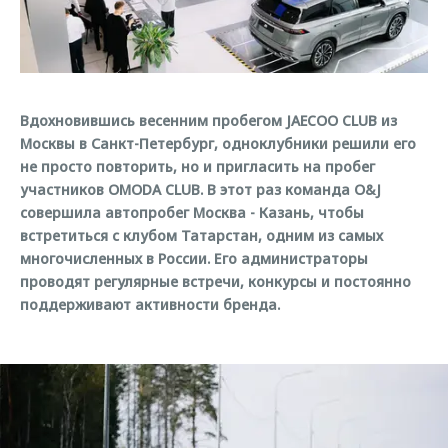
Правовая информация
Страхование
Клиентская поддержка
Кредитный калькулятор
O&J Автоклуб
Обратная связь
Аксессуары
Клуб владельцев OMODA
Вдохновившись весенним пробегом JAECOO CLUB из
Одежда и сувениры
Мы в соцсетях
Москвы в Санкт-Петербург, одноклубники решили его
Оригинальные аксессуары
Приложение O&J
не просто повторить, но и пригласить на пробег
Запчасти
участников OMODA CLUB. В этот раз команда O&J
Аксессуары
совершила автопробег Москва - Казань, чтобы
Трейд-ин
Одежда и сувениры
встретиться с клубом Татарстан, одним из самых
многочисленных в России. Его администраторы
Калькулятор трейд-ин
Оригинальные аксессуары
проводят регулярные встречи, конкурсы и постоянно
Запчасти
поддерживают активности бренда.