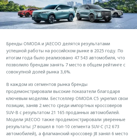
Правовая информация
Страхование
Клиентская поддержка
Кредитный калькулятор
O&J Автоклуб
Обратная связь
Аксессуары
Клуб владельцев OMODA
Одежда и сувениры
Мы в соцсетях
Бренды OMODA и JAECOO делятся результатами
Оригинальные аксессуары
Приложение O&J
успешной работы на российском рынке в 2025 году. По
Запчасти
итогам года было реализовано 47 543 автомобиля, что
Аксессуары
позволило брендам занять 7 место в общем рейтинге с
Трейд-ин
Одежда и сувениры
совокупной долей рынка 3,6%.
Калькулятор трейд-ин
Оригинальные аксессуары
В каждом из сегментов рынка бренды
Запчасти
продемонстрировали высокие показатели благодаря
ключевым моделям. Бестселлер OMODA C5 укрепил свои
позиции, заняв 2 место среди импортных кроссоверов
SUV-B с результатом 21 165 проданных автомобилей.
Модели JAECOO также продемонстрировали уверенные
результаты: J7 вошел в топ-10 сегмента SUV-C (12 673
автомобилей), а флагманский кроссовер J8 занял 6 место