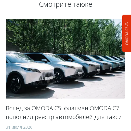
Смотрите также
OMODA C5
Вслед за OMODA C5: флагман OMODA C7
«
пополнил реестр автомобилей для такси
р
31 июля 2026
27